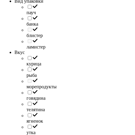
Вид упаковки
пауч
банка
блистер
ламистер
Вкус
курица
рыба
морепродукты
говядина
телятина
ягненок
утка