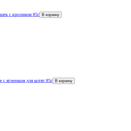
шек с кроликом 85г
В корзину
с ягненком для котят 85г
В корзину