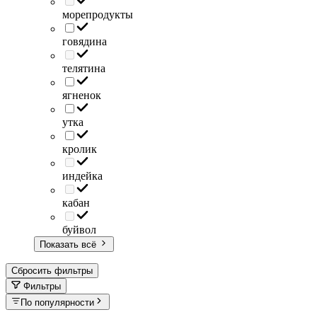
морепродукты
говядина
телятина
ягненок
утка
кролик
индейка
кабан
буйвол
Показать всё
Сбросить фильтры
Фильтры
По популярности