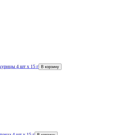
курицы 4 шт х 15 г
В корзину
унца 4 шт х 15 г
В корзину