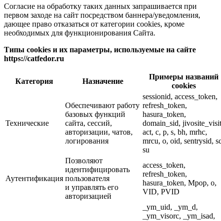
Согласие на обработку таких данных запрашивается при
первом заходе на сайт посредством баннера/уведомления,
дающее право отказаться от категории cookies, кроме
необходимых для функционирования Сайта.
Типы cookies и их параметры, используемые на сайте
https://catfedor.ru
Примеры названий
Категория
Назначение
cookies
sessionid, access_token,
Обеспечивают работу
refresh_token,
базовых функций
hasura_token,
Технические
сайта, сессий,
domain_sid, jivosite_visit
авторизации, чатов,
act, c, p, s, bh, mrhc,
логирования
mrcu, o, oid, sentrysid, s
su
Позволяют
access_token,
идентифицировать
refresh_token,
Аутентификация
пользователя
hasura_token, Mpop, o,
и управлять его
VID, PVID
авторизацией
_ym_uid, _ym_d,
_ym_visorc, _ym_isad,