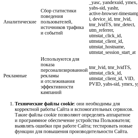
_yasc, yandexuid, ymex,
yabs‑sid, yashr,
Сбор статистики
active‑browser‑timestam
поведения
i, device_id, tmr_lvid,
Аналитические
пользователей,
tmr_lvidTS, tmr_detect,
источников трафика
utm_referrer,
и событий
utmstat_click_id,
utmstat_client_id,
utmstat_hostname,
utmstat_session_start_at
Используются для
показа
tmr_lvid, tmr_lvidTS,
персонализированной
utmstat_click_id,
Рекламные
рекламы
utmstat_client_id, VID,
и отслеживания
PVID, yabs‑sid, ymex, y
эффективности
кампаний
Технические файлы cookie
: они необходимы для
корректной работы Сайта и вспомогательных сервисов.
Такие файлы cookie позволяют определять аппаратное
и программное обеспечение устройства Пользователя;
выявлять ошибки при работе Сайта; тестировать новые
функции для повышения производительности Сайта.